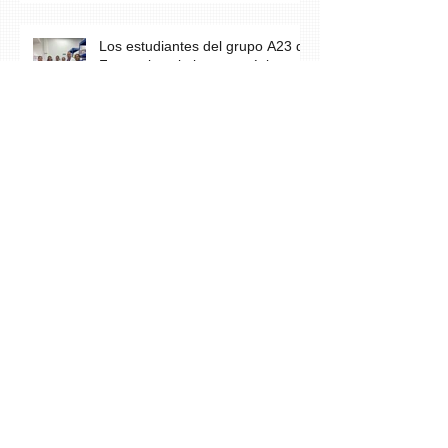
Los estudiantes del grupo A23 de
Farmacia culminan con éxito su
práctica profesional en CETES
Estudiantes de CETES Veraguas
realizan labor social en finca de
equinoterapia y reciben docencia
en cuidados paliativos