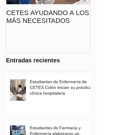
CETES AYUDANDO A LOS
CETES VERA
MÁS NECESITADOS
PARTICIPA DE
CAMINATA “S
THAYER” DE
FUNDACANC
Entradas recientes
Estudiantes de Enfermería de
CETES Colón inician su práctica
clínica hospitalaria
Estudiantes de Farmacia y
Enfermería elaboraron un