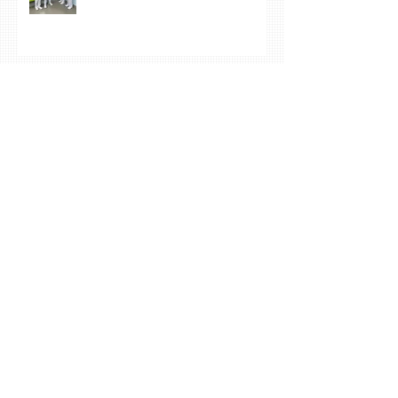
CETES Coclé impulsa la
conciencia ambiental con jornada
de limpieza comunitaria
Los estudiantes del grupo A23 de
Farmacia culminan con éxito su
práctica profesional en CETES
Estudiantes de CETES Veraguas
realizan labor social en finca de
equinoterapia y reciben docencia