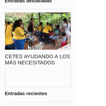
Entradas destacadas
CETES AYUDANDO A LOS
CETES VERA
MÁS NECESITADOS
PARTICIPA DE
CAMINATA “S
THAYER” DE
FUNDACANC
Entradas recientes