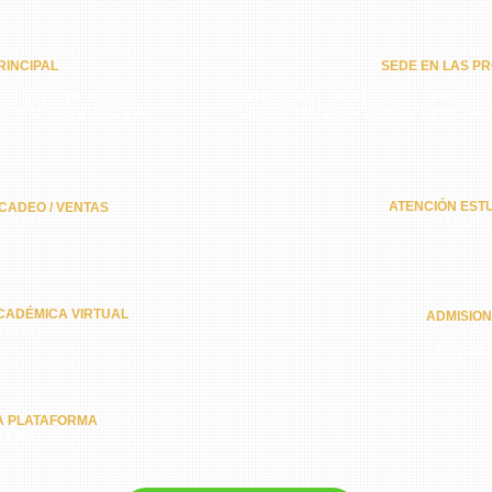
INCIPAL​
SEDE EN LAS PR
 edificio C-98, Arraiján,
CETES Colón, CETES Coclé, CETES Chiri
do 9:00 a.m. a 6:00 p.m.
Santos, CETES Bocas del Toro, CETES Pan
ATENCIÓN ESTU
CADEO / VENTAS
-3572
6574-13
CADÉMICA VIRTUAL
ADMISIO
-8092
6324-57
6318-43
A PLATAFORMA
-1362