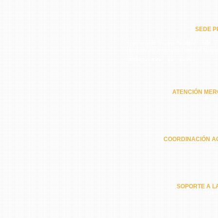
SEDE PR
Residencial Nuevo Arraiján calle 5ª
Horario de atención: Lunes a Sába
Teléfono: +507 251-2386
ATENCIÓN MER
6301
COORDINACIÓN A
6202
SOPORTE A L
6574