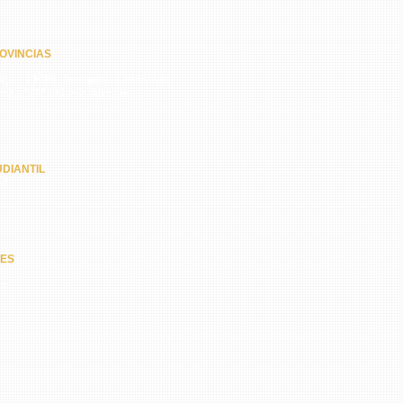
OVINCIAS
quí, CETES Veraguas, CETES Los
amá, CETES Nuevo Arraiján
DIANTIL
62
NES
67
47