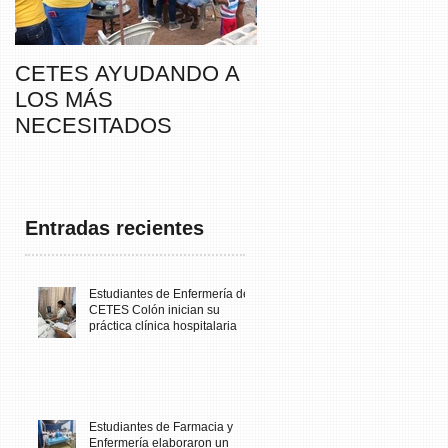
CETES AYUDANDO A
CETES VERAGUA
LOS MÁS
PARTICIPA DE LA
NECESITADOS
CAMINATA “SUSIE
THAYER” DE
FUNDACANCER
Entradas recientes
Estudiantes de Enfermería de
CETES Colón inician su
práctica clínica hospitalaria
Estudiantes de Farmacia y
Enfermería elaboraron un