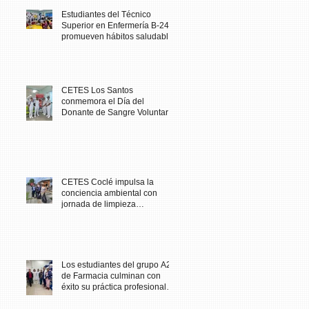
Estudiantes del Técnico
Superior en Enfermería B-24
promueven hábitos saludables
en comunidad escolar
CETES Los Santos
conmemora el Día del
Donante de Sangre Voluntario
con jornada solidaria
CETES Coclé impulsa la
conciencia ambiental con
jornada de limpieza
comunitaria
Los estudiantes del grupo A23
de Farmacia culminan con
éxito su práctica profesional
en CETES