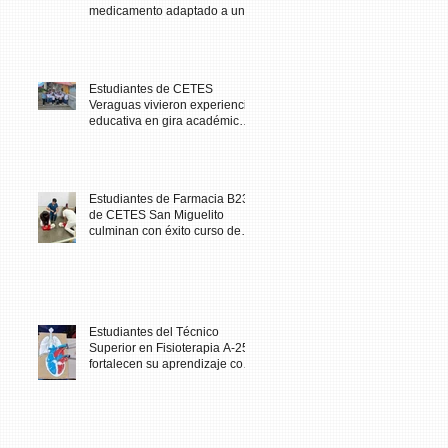
medicamento adaptado a una
necesidad específica del
paciente
Estudiantes de CETES
Veraguas vivieron experiencia
educativa en gira académica
al Biomuseo
Estudiantes de Farmacia B23
de CETES San Miguelito
culminan con éxito curso de
Primeros Auxilios
Estudiantes del Técnico
Superior en Fisioterapia A-25
fortalecen su aprendizaje con
maqueta didáctica del corazón