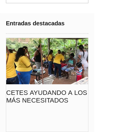
Entradas destacadas
CETES AYUDANDO A LOS
CETES VERA
MÁS NECESITADOS
PARTICIPA DE
CAMINATA “S
THAYER” DE
FUNDACANC