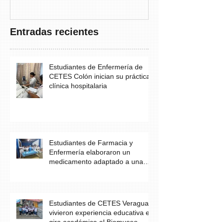
FUNDACANC
Entradas recientes
Estudiantes de Enfermería de
CETES Colón inician su práctica
clínica hospitalaria
Estudiantes de Farmacia y
Enfermería elaboraron un
medicamento adaptado a una
necesidad específica del
paciente
Estudiantes de CETES Veraguas
vivieron experiencia educativa en
gira académica al Biomuseo