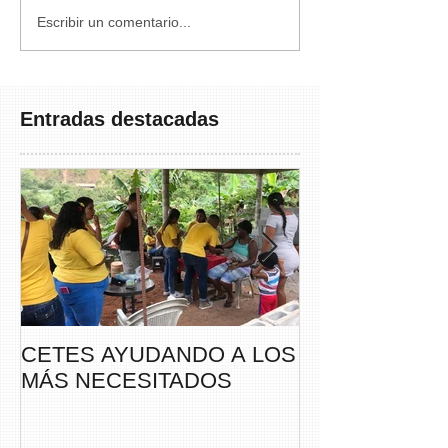
Escribir un comentario...
Entradas destacadas
CETES AYUDANDO A LOS
CETES VERA
MÁS NECESITADOS
PARTICIPA DE
CAMINATA “S
THAYER” DE