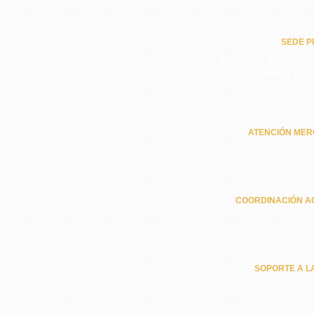
SEDE PR
Residencial Nuevo Arraiján calle 5ª
Horario de atención: Lunes a Sába
Teléfono: +507 251-2386
ATENCIÓN MER
6301
COORDINACIÓN A
6202
SOPORTE A L
6574