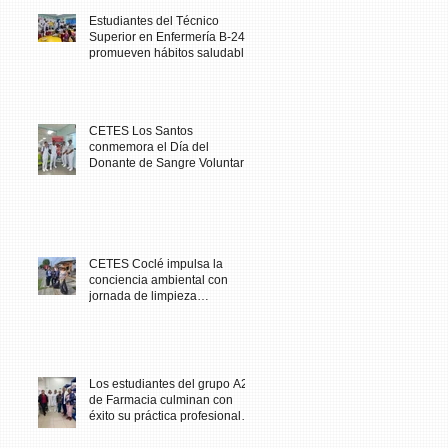
Estudiantes del Técnico
Superior en Enfermería B-24
promueven hábitos saludables
en comunidad escolar
CETES Los Santos
conmemora el Día del
Donante de Sangre Voluntario
con jornada solidaria
CETES Coclé impulsa la
conciencia ambiental con
jornada de limpieza
comunitaria
Los estudiantes del grupo A23
de Farmacia culminan con
éxito su práctica profesional
en CETES