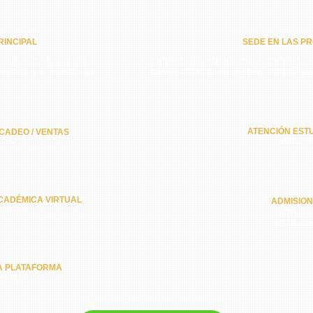
INCIPAL​
SEDE EN LAS PR
 edificio C-98, Arraiján,
CETES Colón, CETES Coclé, CETES Chiri
do 9:00 a.m. a 6:00 p.m.
Santos, CETES Bocas del Toro, CETES Pan
ATENCIÓN ESTU
CADEO / VENTAS
-3572
6574-13
CADÉMICA VIRTUAL
ADMISIO
-8092
6324-57
6318-43
A PLATAFORMA
-1362