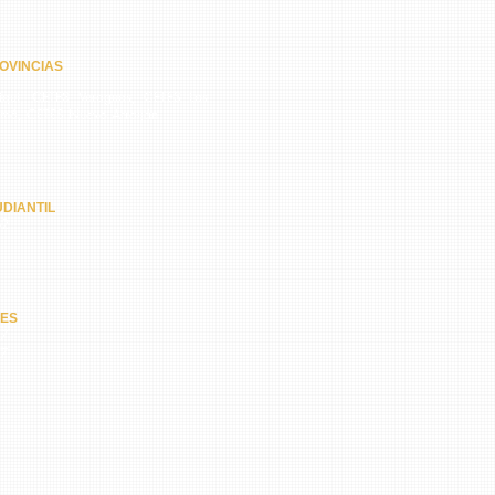
OVINCIAS
quí, CETES Veraguas, CETES Los
amá, CETES Nuevo Arraiján
DIANTIL
62
NES
67
47