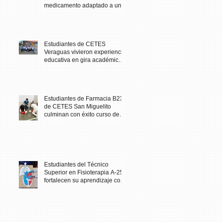
medicamento adaptado a una
necesidad específica del
paciente
Estudiantes de CETES
Veraguas vivieron experiencia
educativa en gira académica
al Biomuseo
Estudiantes de Farmacia B23
de CETES San Miguelito
culminan con éxito curso de
Primeros Auxilios
Estudiantes del Técnico
Superior en Fisioterapia A-25
fortalecen su aprendizaje con
maqueta didáctica del corazón