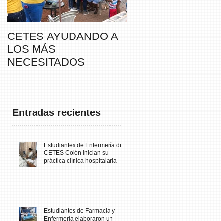
CETES AYUDANDO A
CETES VERAGUA
LOS MÁS
PARTICIPA DE LA
NECESITADOS
CAMINATA “SUSIE
THAYER” DE
FUNDACANCER
Entradas recientes
Estudiantes de Enfermería de
CETES Colón inician su
práctica clínica hospitalaria
Estudiantes de Farmacia y
Enfermería elaboraron un