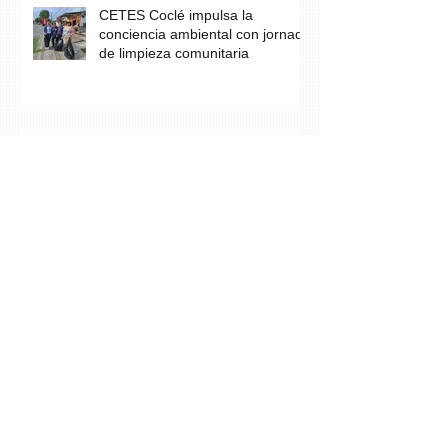
CETES Coclé impulsa la
conciencia ambiental con jornada
de limpieza comunitaria
Los estudiantes del grupo A23 de
Farmacia culminan con éxito su
práctica profesional en CETES
Estudiantes de CETES Veraguas
realizan labor social en finca de
equinoterapia y reciben docencia
en cuidados paliativos