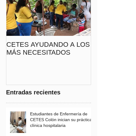
CETES AYUDANDO A LOS
CETES VERA
MÁS NECESITADOS
PARTICIPA DE
CAMINATA “S
THAYER” DE
FUNDACANC
Entradas recientes
Estudiantes de Enfermería de
CETES Colón inician su práctica
clínica hospitalaria