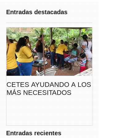
Entradas destacadas
CETES AYUDANDO A LOS
CETES VERA
MÁS NECESITADOS
PARTICIPA DE
CAMINATA “S
THAYER” DE
FUNDACANC
Entradas recientes