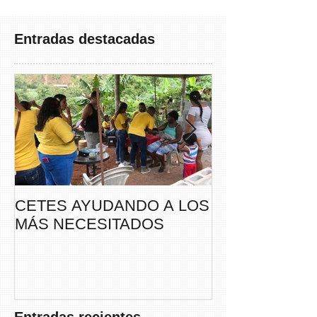
Entradas destacadas
CETES AYUDANDO A LOS
CETES VERA
MÁS NECESITADOS
PARTICIPA DE
CAMINATA “S
THAYER” DE
FUNDACANC
Entradas recientes