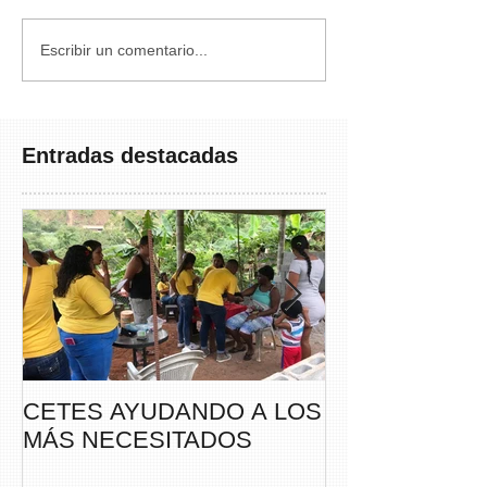
Escribir un comentario...
Entradas destacadas
CETES AYUDANDO A LOS
CETES VERA
MÁS NECESITADOS
PARTICIPA DE
CAMINATA “S