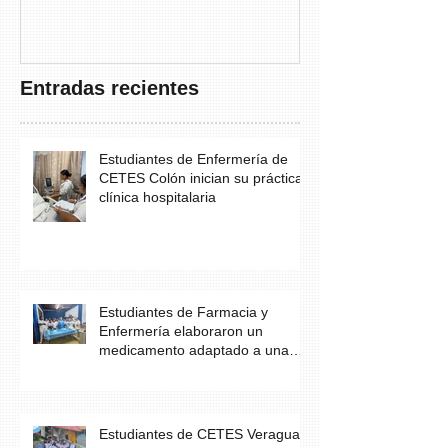
THAYER” DE
FUNDACANC
Entradas recientes
Estudiantes de Enfermería de
CETES Colón inician su práctica
clínica hospitalaria
Estudiantes de Farmacia y
Enfermería elaboraron un
medicamento adaptado a una
necesidad específica del
paciente
Estudiantes de CETES Veraguas