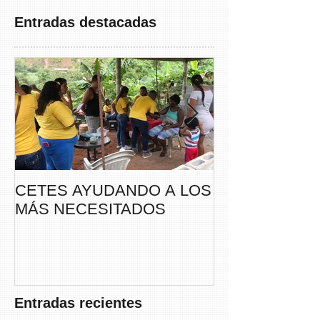
Entradas destacadas
CETES AYUDANDO A LOS
CETES VERA
MÁS NECESITADOS
PARTICIPA DE
CAMINATA “S
THAYER” DE
FUNDACANC
Entradas recientes