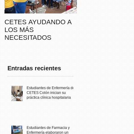
CETES AYUDANDO A
CETES VERAGUA
LOS MÁS
PARTICIPA DE LA
NECESITADOS
CAMINATA “SUSIE
THAYER” DE
FUNDACANCER
Entradas recientes
Estudiantes de Enfermería de
CETES Colón inician su
práctica clínica hospitalaria
Estudiantes de Farmacia y
Enfermería elaboraron un