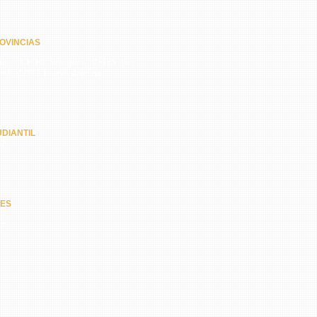
OVINCIAS
quí, CETES Veraguas, CETES Los
amá, CETES Nuevo Arraiján
DIANTIL
62
NES
67
47