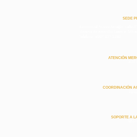
SEDE PR
Residencial Nuevo Arraiján calle 5ª
Horario de atención: Lunes a Sába
Teléfono: +507 251-2386
ATENCIÓN MER
6301
COORDINACIÓN A
6202
SOPORTE A L
6574