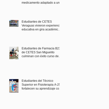
medicamento adaptado a una
necesidad específica del
paciente
Estudiantes de CETES
Veraguas vivieron experiencia
educativa en gira académica
al Biomuseo
Estudiantes de Farmacia B23
de CETES San Miguelito
culminan con éxito curso de
Primeros Auxilios
Estudiantes del Técnico
Superior en Fisioterapia A-25
fortalecen su aprendizaje con
maqueta didáctica del corazón