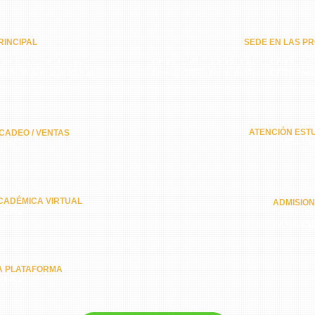
INCIPAL​
SEDE EN LAS PR
 edificio C-98, Arraiján,
CETES Colón, CETES Coclé, CETES Chiri
do 9:00 a.m. a 6:00 p.m.
Santos, CETES Bocas del Toro, CETES Pan
ATENCIÓN ESTU
CADEO / VENTAS
-3572
6574-13
CADÉMICA VIRTUAL
ADMISIO
-8092
6324-57
6318-43
A PLATAFORMA
-1362