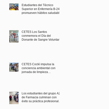
Estudiantes del Técnico
Superior en Enfermería B-24
promueven hábitos saludables
en comunidad escolar
CETES Los Santos
conmemora el Día del
Donante de Sangre Voluntario
con jornada solidaria
CETES Coclé impulsa la
conciencia ambiental con
jornada de limpieza
comunitaria
Los estudiantes del grupo A23
de Farmacia culminan con
éxito su práctica profesional
en CETES