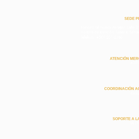
SEDE PR
Residencial Nuevo Arraiján calle 5ª
Horario de atención: Lunes a Sába
Teléfono: +507 251-2386
ATENCIÓN MER
6301
COORDINACIÓN A
6202
SOPORTE A L
6574