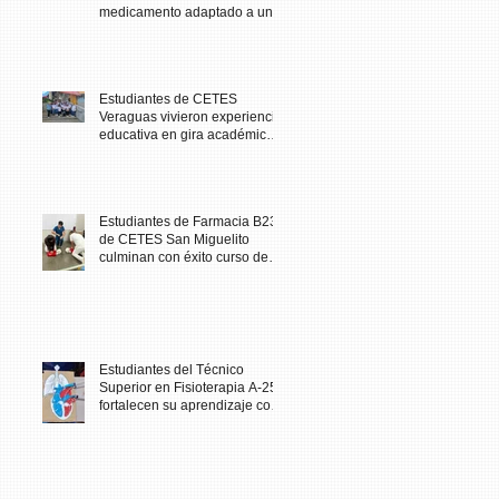
medicamento adaptado a una
necesidad específica del
paciente
Estudiantes de CETES
Veraguas vivieron experiencia
educativa en gira académica
al Biomuseo
Estudiantes de Farmacia B23
de CETES San Miguelito
culminan con éxito curso de
Primeros Auxilios
Estudiantes del Técnico
Superior en Fisioterapia A-25
fortalecen su aprendizaje con
maqueta didáctica del corazón