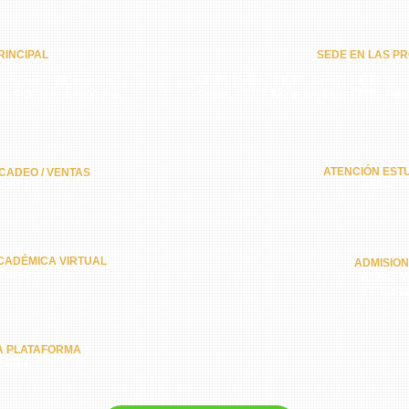
INCIPAL​
SEDE EN LAS PR
 edificio C-98, Arraiján,
CETES Colón, CETES Coclé, CETES Chiri
do 9:00 a.m. a 6:00 p.m.
Santos, CETES Bocas del Toro, CETES Pan
ATENCIÓN ESTU
CADEO / VENTAS
-3572
6574-13
CADÉMICA VIRTUAL
ADMISIO
-8092
6324-57
6318-43
A PLATAFORMA
-1362