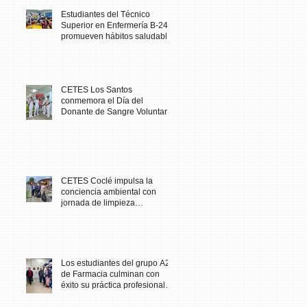
Estudiantes del Técnico
Superior en Enfermería B-24
promueven hábitos saludables
en comunidad escolar
CETES Los Santos
conmemora el Día del
Donante de Sangre Voluntario
con jornada solidaria
CETES Coclé impulsa la
conciencia ambiental con
jornada de limpieza
comunitaria
Los estudiantes del grupo A23
de Farmacia culminan con
éxito su práctica profesional
en CETES