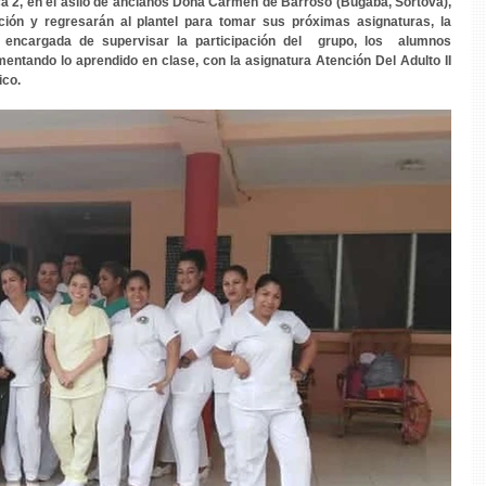
ica 2, en el asilo de ancianos Doña Carmen de Barroso (Bugaba, Sortová), 
ción y regresarán al plantel para tomar sus próximas asignaturas, la 
 encargada de supervisar la participación del  grupo, los  alumnos 
ntando lo aprendido en clase, con la asignatura Atención Del Adulto II 
ico.