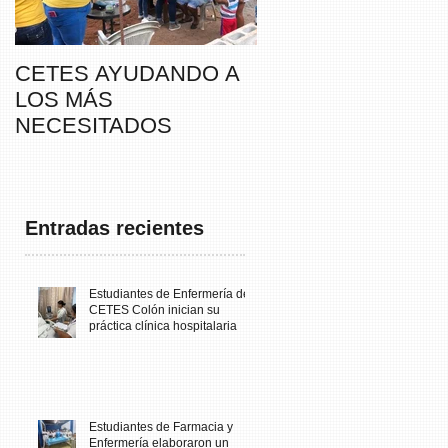
CETES AYUDANDO A
CETES VERAGUA
LOS MÁS
PARTICIPA DE LA
NECESITADOS
CAMINATA “SUSIE
THAYER” DE
FUNDACANCER
Entradas recientes
Estudiantes de Enfermería de
CETES Colón inician su
práctica clínica hospitalaria
Estudiantes de Farmacia y
Enfermería elaboraron un