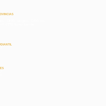
OVINCIAS
quí, CETES Veraguas, CETES Los
amá, CETES Nuevo Arraiján
DIANTIL
62
NES
67
47