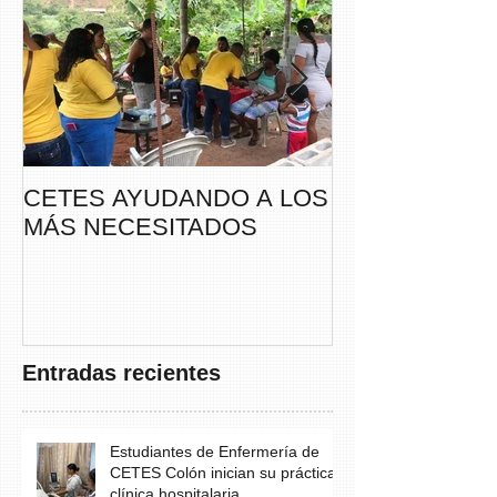
CETES AYUDANDO A LOS
CETES VERA
MÁS NECESITADOS
PARTICIPA DE
CAMINATA “S
THAYER” DE
FUNDACANC
Entradas recientes
Estudiantes de Enfermería de
CETES Colón inician su práctica
clínica hospitalaria