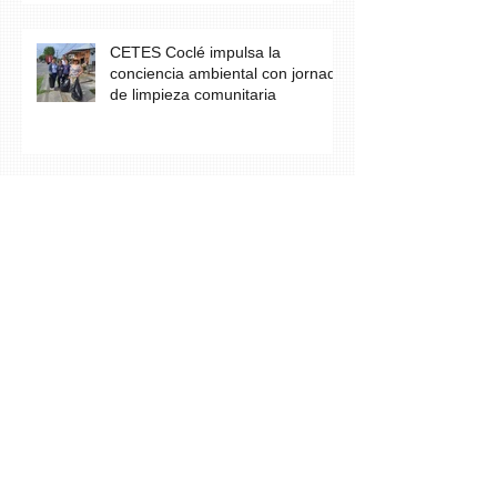
CETES Coclé impulsa la
conciencia ambiental con jornada
de limpieza comunitaria
Los estudiantes del grupo A23 de
Farmacia culminan con éxito su
práctica profesional en CETES
Estudiantes de CETES Veraguas
realizan labor social en finca de
equinoterapia y reciben docencia
en cuidados paliativos