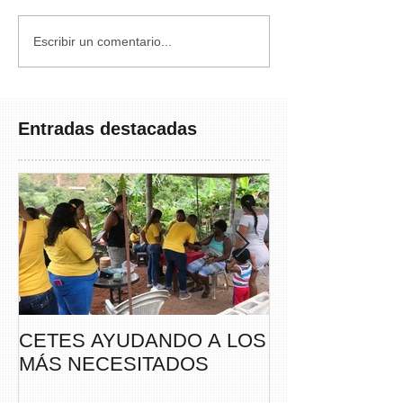
Escribir un comentario...
Entradas destacadas
CETES AYUDANDO A LOS
CETES VERA
MÁS NECESITADOS
PARTICIPA DE
CAMINATA “S