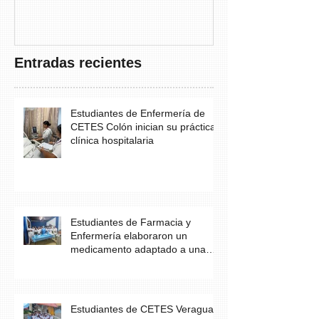
THAYER” DE
FUNDACANC
Entradas recientes
Estudiantes de Enfermería de
CETES Colón inician su práctica
clínica hospitalaria
Estudiantes de Farmacia y
Enfermería elaboraron un
medicamento adaptado a una
necesidad específica del
paciente
Estudiantes de CETES Veraguas