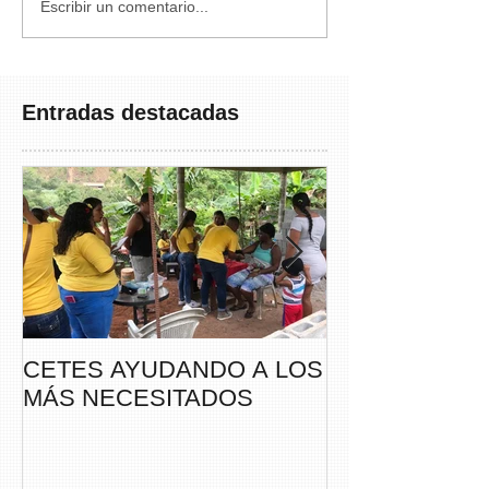
Escribir un comentario...
Entradas destacadas
CETES AYUDANDO A LOS
CETES VERA
MÁS NECESITADOS
PARTICIPA DE
CAMINATA “S
THAYER” DE
FUNDACANC