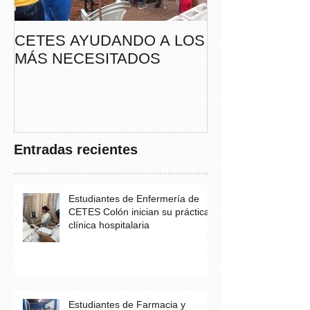
CETES AYUDANDO A LOS
CETES VERA
MÁS NECESITADOS
PARTICIPA DE
CAMINATA “S
THAYER” DE
FUNDACANC
Entradas recientes
Estudiantes de Enfermería de
CETES Colón inician su práctica
clínica hospitalaria
Estudiantes de Farmacia y