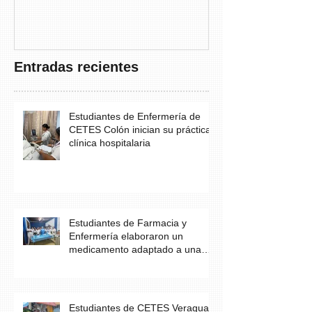
THAYER” DE
FUNDACANC
Entradas recientes
Estudiantes de Enfermería de
CETES Colón inician su práctica
clínica hospitalaria
Estudiantes de Farmacia y
Enfermería elaboraron un
medicamento adaptado a una
necesidad específica del
paciente
Estudiantes de CETES Veraguas