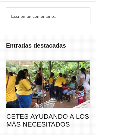
Escribir un comentario...
Entradas destacadas
CETES AYUDANDO A LOS
CETES VERA
MÁS NECESITADOS
PARTICIPA DE
CAMINATA “S