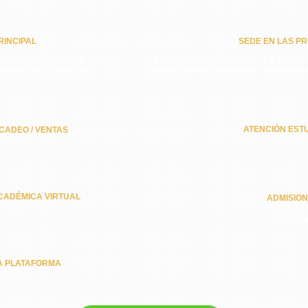
INCIPAL​
SEDE EN LAS PR
 edificio C-98, Arraiján,
CETES Colón, CETES Coclé, CETES Chiri
do 9:00 a.m. a 6:00 p.m.
Santos, CETES Bocas del Toro, CETES Pan
ATENCIÓN ESTU
CADEO / VENTAS
-3572
6574-13
CADÉMICA VIRTUAL
ADMISIO
-8092
6324-57
6318-43
A PLATAFORMA
-1362