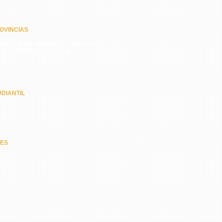
OVINCIAS
quí, CETES Veraguas, CETES Los
amá, CETES Nuevo Arraiján
DIANTIL
62
NES
67
47