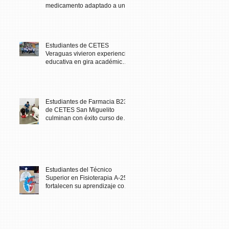
medicamento adaptado a una
necesidad específica del
paciente
Estudiantes de CETES
Veraguas vivieron experiencia
educativa en gira académica
al Biomuseo
Estudiantes de Farmacia B23
de CETES San Miguelito
culminan con éxito curso de
Primeros Auxilios
Estudiantes del Técnico
Superior en Fisioterapia A-25
fortalecen su aprendizaje con
maqueta didáctica del corazón