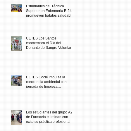
Estudiantes del Técnico
Superior en Enfermería B-24
promueven hábitos saludables
en comunidad escolar
CETES Los Santos
conmemora el Día del
Donante de Sangre Voluntario
con jornada solidaria
CETES Coclé impulsa la
conciencia ambiental con
jornada de limpieza
comunitaria
Los estudiantes del grupo A23
de Farmacia culminan con
éxito su práctica profesional
en CETES