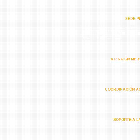
SEDE PR
Residencial Nuevo Arraiján calle 5ª
Horario de atención: Lunes a Sába
Teléfono: +507 251-2386
ATENCIÓN MER
6301
COORDINACIÓN A
6202
SOPORTE A L
6574