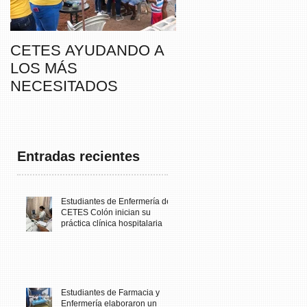
CETES AYUDANDO A
CETES VERAGUA
LOS MÁS
PARTICIPA DE LA
NECESITADOS
CAMINATA “SUSIE
THAYER” DE
FUNDACANCER
Entradas recientes
Estudiantes de Enfermería de
CETES Colón inician su
práctica clínica hospitalaria
Estudiantes de Farmacia y
Enfermería elaboraron un