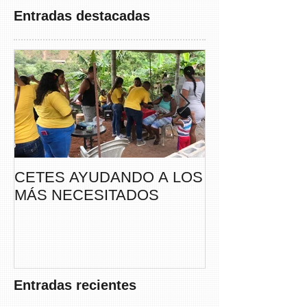
Entradas destacadas
CETES AYUDANDO A LOS
CETES VERA
MÁS NECESITADOS
PARTICIPA DE
CAMINATA “S
THAYER” DE
FUNDACANC
Entradas recientes