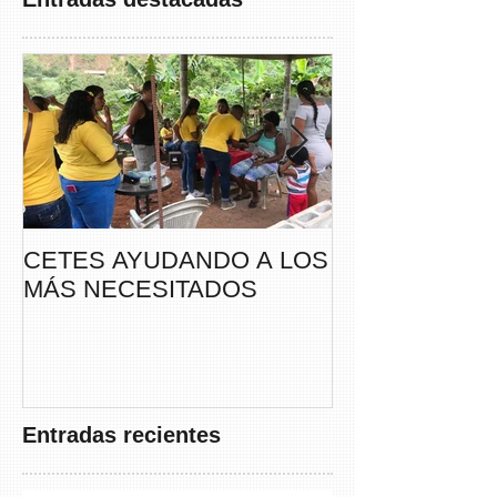
CETES AYUDANDO A LOS
CETES VERA
MÁS NECESITADOS
PARTICIPA DE
CAMINATA “S
THAYER” DE
FUNDACANC
Entradas recientes