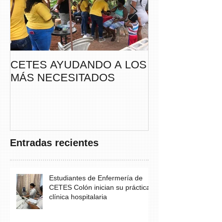
CETES AYUDANDO A LOS
CETES VERA
MÁS NECESITADOS
PARTICIPA DE
CAMINATA “S
THAYER” DE
FUNDACANC
Entradas recientes
Estudiantes de Enfermería de
CETES Colón inician su práctica
clínica hospitalaria