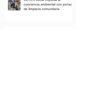
conciencia ambiental con jornada
de limpieza comunitaria
Los estudiantes del grupo A23 de
Farmacia culminan con éxito su
práctica profesional en CETES
Estudiantes de CETES Veraguas
realizan labor social en finca de
equinoterapia y reciben docencia
en cuidados paliativos