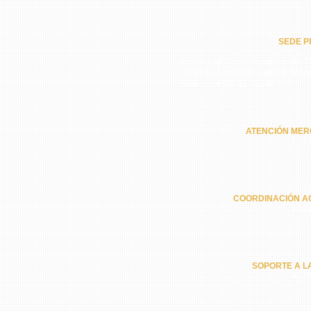
SEDE PR
Residencial Nuevo Arraiján calle 5ª
Horario de atención: Lunes a Sába
Teléfono: +507 251-2386
ATENCIÓN MER
6301
COORDINACIÓN A
6202
SOPORTE A L
6574