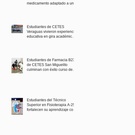
medicamento adaptado a una
necesidad específica del
paciente
Estudiantes de CETES
Veraguas vivieron experiencia
educativa en gira académica
al Biomuseo
Estudiantes de Farmacia B23
de CETES San Miguelito
culminan con éxito curso de
Primeros Auxilios
Estudiantes del Técnico
Superior en Fisioterapia A-25
fortalecen su aprendizaje con
maqueta didáctica del corazón