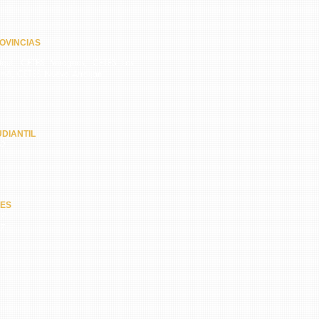
OVINCIAS
quí, CETES Veraguas, CETES Los
amá, CETES Nuevo Arraiján
DIANTIL
62
NES
67
47