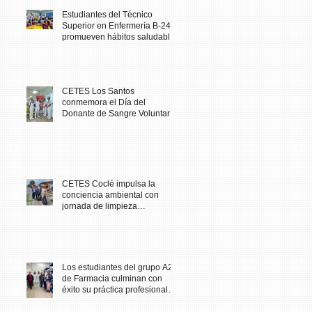
Estudiantes del Técnico
Superior en Enfermería B-24
promueven hábitos saludables
en comunidad escolar
CETES Los Santos
conmemora el Día del
Donante de Sangre Voluntario
con jornada solidaria
CETES Coclé impulsa la
conciencia ambiental con
jornada de limpieza
comunitaria
Los estudiantes del grupo A23
de Farmacia culminan con
éxito su práctica profesional
en CETES