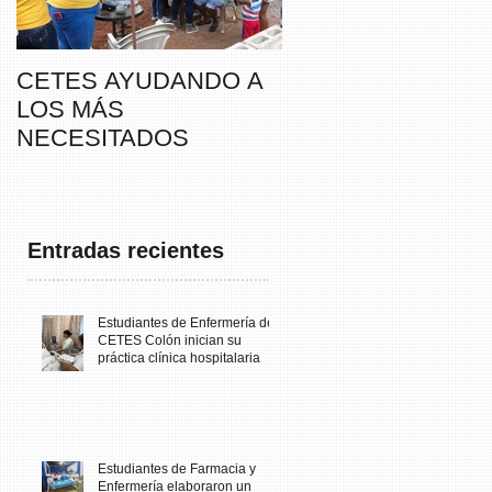
CETES AYUDANDO A
CETES VERAGUA
LOS MÁS
PARTICIPA DE LA
NECESITADOS
CAMINATA “SUSIE
THAYER” DE
FUNDACANCER
Entradas recientes
Estudiantes de Enfermería de
CETES Colón inician su
práctica clínica hospitalaria
Estudiantes de Farmacia y
Enfermería elaboraron un