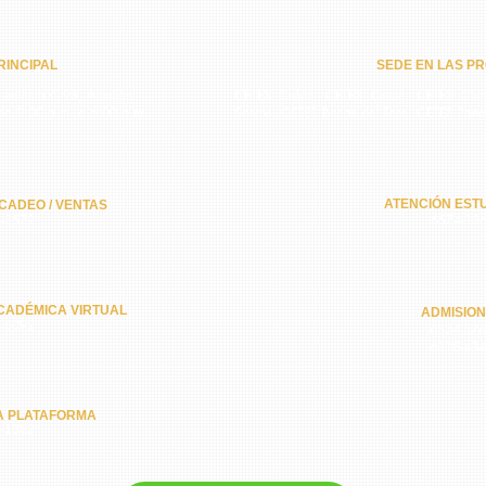
INCIPAL​
SEDE EN LAS PR
 edificio C-98, Arraiján,
CETES Colón, CETES Coclé, CETES Chiri
do 9:00 a.m. a 6:00 p.m.
Santos, CETES Bocas del Toro, CETES Pan
ATENCIÓN ESTU
CADEO / VENTAS
-3572
6574-13
CADÉMICA VIRTUAL
ADMISIO
-8092
6324-57
6318-43
A PLATAFORMA
-1362