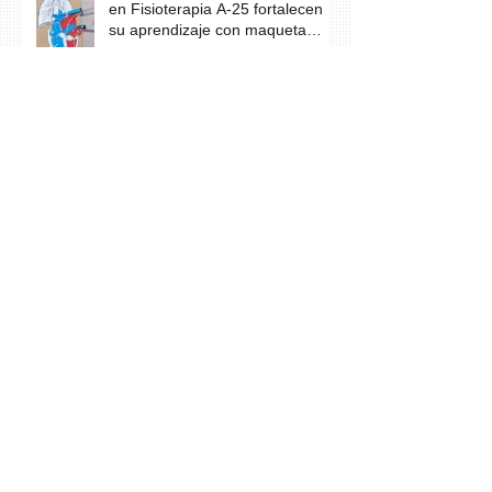
en Fisioterapia A-25 fortalecen
su aprendizaje con maqueta
didáctica del corazón
Estudiantes del Técnico Superior
en Enfermería B-24 promueven
hábitos saludables en comunidad
escolar
CETES Los Santos conmemora
el Día del Donante de Sangre
Voluntario con jornada solidaria
CETES Coclé impulsa la
conciencia ambiental con jornada