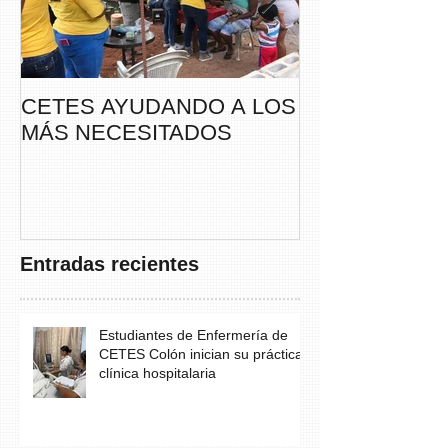
CETES AYUDANDO A LOS
CETES VERA
MÁS NECESITADOS
PARTICIPA DE
CAMINATA “S
THAYER” DE
FUNDACANC
Entradas recientes
Estudiantes de Enfermería de
CETES Colón inician su práctica
clínica hospitalaria