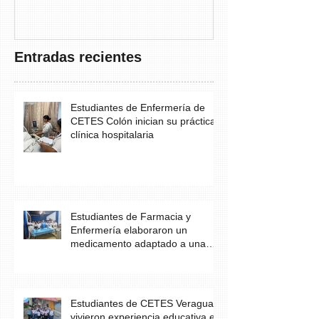
THAYER” DE
FUNDACANC
Entradas recientes
Estudiantes de Enfermería de
CETES Colón inician su práctica
clínica hospitalaria
Estudiantes de Farmacia y
Enfermería elaboraron un
medicamento adaptado a una
necesidad específica del
paciente
Estudiantes de CETES Veraguas
vivieron experiencia educativa en