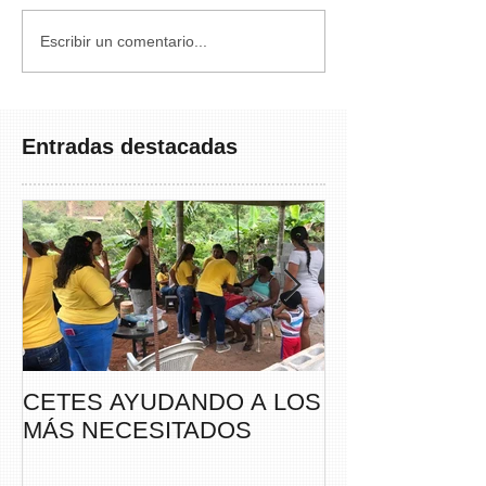
Escribir un comentario...
Entradas destacadas
CETES AYUDANDO A LOS
CETES VERA
MÁS NECESITADOS
PARTICIPA DE
CAMINATA “S