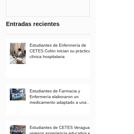
THAYER” DE
FUNDACANC
Entradas recientes
Estudiantes de Enfermería de
CETES Colón inician su práctica
clínica hospitalaria
Estudiantes de Farmacia y
Enfermería elaboraron un
medicamento adaptado a una
necesidad específica del
paciente
Estudiantes de CETES Veraguas
vivieron experiencia educativa en