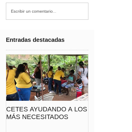
Escribir un comentario...
Entradas destacadas
CETES AYUDANDO A LOS
CETES VERA
MÁS NECESITADOS
PARTICIPA DE
CAMINATA “S