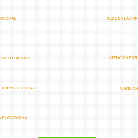
INCIPAL​
SEDE EN LAS PR
 edificio C-98, Arraiján,
CETES Colón, CETES Coclé, CETES Chiri
do 9:00 a.m. a 6:00 p.m.
Santos, CETES Bocas del Toro, CETES Pan
ATENCIÓN ESTU
CADEO / VENTAS
-3572
6574-13
CADÉMICA VIRTUAL
ADMISIO
-8092
6324-57
6318-43
A PLATAFORMA
-1362