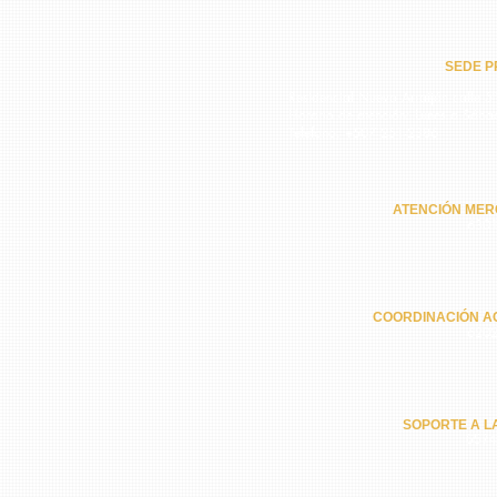
SEDE PR
Residencial Nuevo Arraiján calle 5ª
Horario de atención: Lunes a Sába
Teléfono: +507 251-2386
ATENCIÓN MER
6301
COORDINACIÓN A
6202
SOPORTE A L
6574