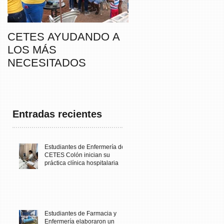
CETES AYUDANDO A
CETES VERAGUA
LOS MÁS
PARTICIPA DE LA
NECESITADOS
CAMINATA “SUSIE
THAYER” DE
FUNDACANCER
Entradas recientes
Estudiantes de Enfermería de
CETES Colón inician su
práctica clínica hospitalaria
Estudiantes de Farmacia y
Enfermería elaboraron un