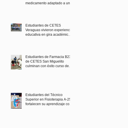
medicamento adaptado a una
necesidad específica del
paciente
Estudiantes de CETES
Veraguas vivieron experiencia
educativa en gira académica
al Biomuseo
Estudiantes de Farmacia B23
de CETES San Miguelito
culminan con éxito curso de
Primeros Auxilios
Estudiantes del Técnico
Superior en Fisioterapia A-25
fortalecen su aprendizaje con
maqueta didáctica del corazón