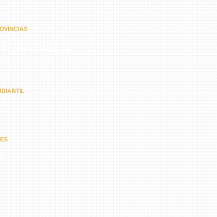
OVINCIAS
quí, CETES Veraguas, CETES Los
amá, CETES Nuevo Arraiján
DIANTIL
62
NES
67
47