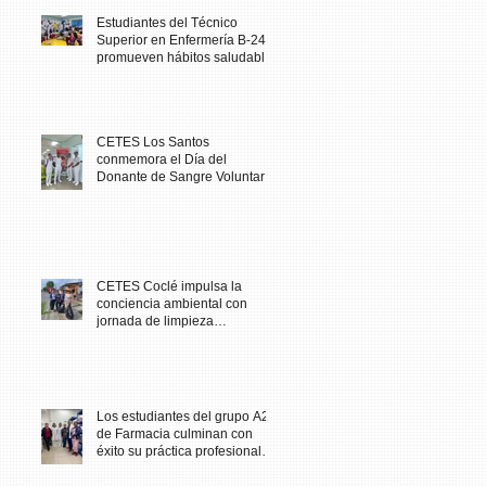
Estudiantes del Técnico
Superior en Enfermería B-24
promueven hábitos saludables
en comunidad escolar
CETES Los Santos
conmemora el Día del
Donante de Sangre Voluntario
con jornada solidaria
CETES Coclé impulsa la
conciencia ambiental con
jornada de limpieza
comunitaria
Los estudiantes del grupo A23
de Farmacia culminan con
éxito su práctica profesional
en CETES