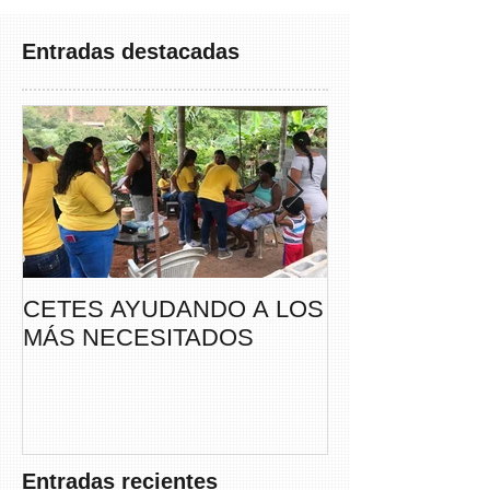
Entradas destacadas
CETES AYUDANDO A LOS
CETES VERA
MÁS NECESITADOS
PARTICIPA DE
CAMINATA “S
THAYER” DE
FUNDACANC
Entradas recientes