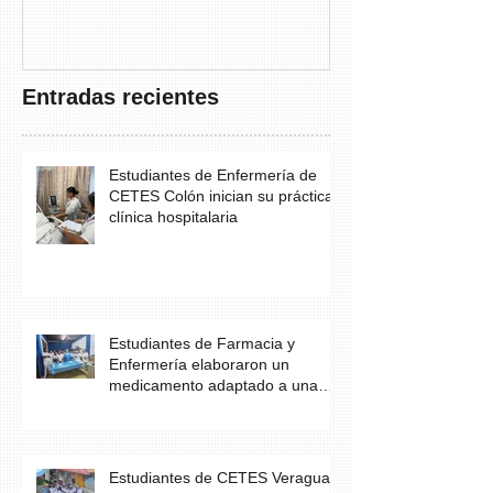
THAYER” DE
FUNDACANC
Entradas recientes
Estudiantes de Enfermería de
CETES Colón inician su práctica
clínica hospitalaria
Estudiantes de Farmacia y
Enfermería elaboraron un
medicamento adaptado a una
necesidad específica del
paciente
Estudiantes de CETES Veraguas