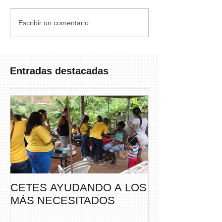
Escribir un comentario...
Entradas destacadas
CETES AYUDANDO A LOS
CETES VERA
MÁS NECESITADOS
PARTICIPA DE
CAMINATA “S