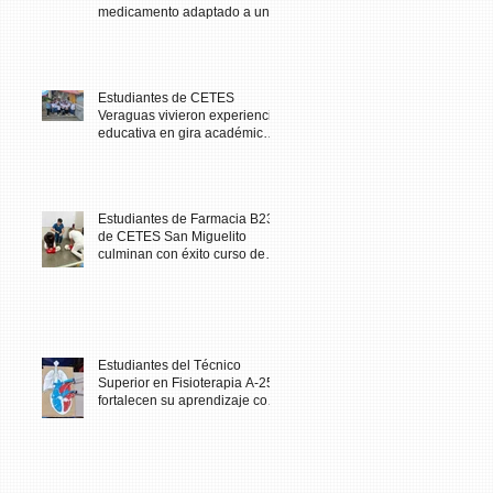
medicamento adaptado a una
necesidad específica del
paciente
Estudiantes de CETES
Veraguas vivieron experiencia
educativa en gira académica
al Biomuseo
Estudiantes de Farmacia B23
de CETES San Miguelito
culminan con éxito curso de
Primeros Auxilios
Estudiantes del Técnico
Superior en Fisioterapia A-25
fortalecen su aprendizaje con
maqueta didáctica del corazón