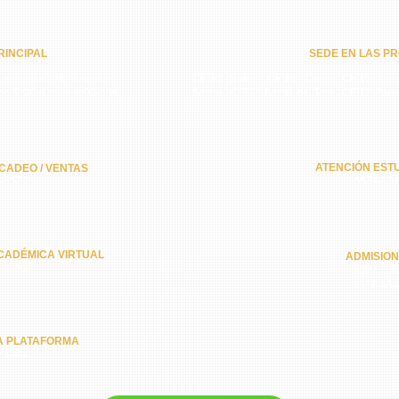
INCIPAL​
SEDE EN LAS PR
 edificio C-98, Arraiján,
CETES Colón, CETES Coclé, CETES Chiri
do 9:00 a.m. a 6:00 p.m.
Santos, CETES Bocas del Toro, CETES Pan
ATENCIÓN ESTU
CADEO / VENTAS
-3572
6574-13
CADÉMICA VIRTUAL
ADMISIO
-8092
6324-57
6318-43
A PLATAFORMA
-1362