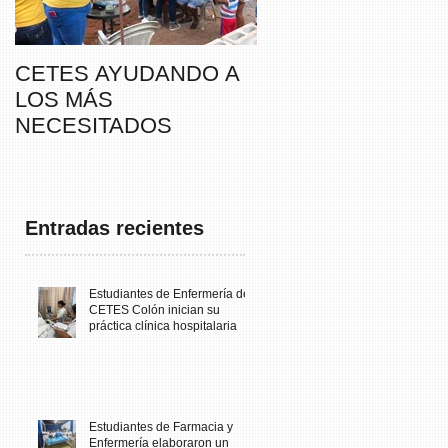
CETES AYUDANDO A
CETES VERAGUA
LOS MÁS
PARTICIPA DE LA
NECESITADOS
CAMINATA “SUSIE
THAYER” DE
FUNDACANCER
Entradas recientes
Estudiantes de Enfermería de
CETES Colón inician su
práctica clínica hospitalaria
Estudiantes de Farmacia y
Enfermería elaboraron un