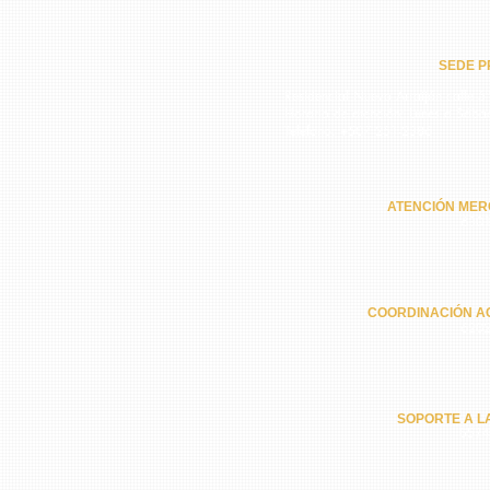
SEDE PR
Residencial Nuevo Arraiján calle 5ª
Horario de atención: Lunes a Sába
Teléfono: +507 251-2386
ATENCIÓN MER
6301
COORDINACIÓN A
6202
SOPORTE A L
6574