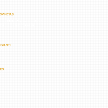
OVINCIAS
quí, CETES Veraguas, CETES Los
amá, CETES Nuevo Arraiján
DIANTIL
62
NES
67
47