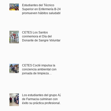
Estudiantes del Técnico
Superior en Enfermería B-24
promueven hábitos saludables
en comunidad escolar
CETES Los Santos
conmemora el Día del
Donante de Sangre Voluntario
con jornada solidaria
CETES Coclé impulsa la
conciencia ambiental con
jornada de limpieza
comunitaria
Los estudiantes del grupo A23
de Farmacia culminan con
éxito su práctica profesional
en CETES