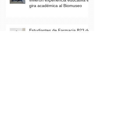
gira académica al Biomuseo
Estudiantes de Farmacia B23 de
CETES San Miguelito culminan
con éxito curso de Primeros
Auxilios
Estudiantes del Técnico Superior
en Fisioterapia A-25 fortalecen
su aprendizaje con maqueta
didáctica del corazón
Estudiantes del Técnico Superior
en Enfermería B-24 promueven