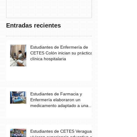
THAYER” DE
FUNDACANC
Entradas recientes
Estudiantes de Enfermería de
CETES Colón inician su práctica
clínica hospitalaria
Estudiantes de Farmacia y
Enfermería elaboraron un
medicamento adaptado a una
necesidad específica del
paciente
Estudiantes de CETES Veraguas
vivieron experiencia educativa en