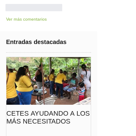
Me gusta
Reaccionar
Ver más comentarios
Entradas destacadas
CETES AYUDANDO A LOS
CETES VERA
MÁS NECESITADOS
PARTICIPA DE
CAMINATA “S